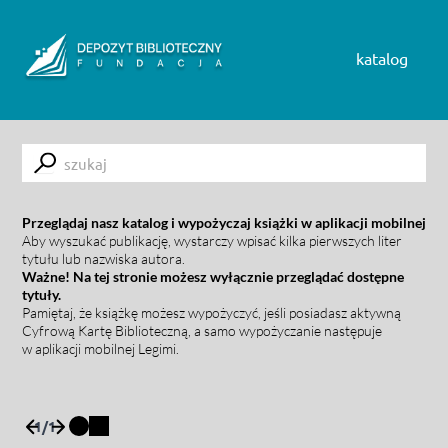
Skip to content
katalog
Submit
Przeglądaj nasz katalog i wypożyczaj książki w aplikacji mobilnej
Aby wyszukać publikację, wystarczy wpisać kilka pierwszych liter
tytułu lub nazwiska autora.
Ważne! Na tej stronie możesz wyłącznie przeglądać dostępne
tytuły.
Pamiętaj, że książkę możesz wypożyczyć, jeśli posiadasz aktywną
Cyfrową Kartę Biblioteczną, a samo wypożyczanie następuje
w aplikacji mobilnej Legimi.
1
/
1