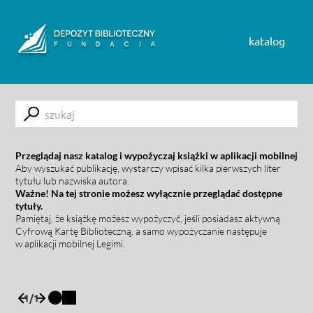
Skip to content
katalog
Submit
Przeglądaj nasz katalog i wypożyczaj książki w aplikacji mobilnej
Aby wyszukać publikację, wystarczy wpisać kilka pierwszych liter
tytułu lub nazwiska autora.
Ważne! Na tej stronie możesz wyłącznie przeglądać dostępne
tytuły.
Pamiętaj, że książkę możesz wypożyczyć, jeśli posiadasz aktywną
Cyfrową Kartę Biblioteczną, a samo wypożyczanie następuje
w aplikacji mobilnej Legimi.
1
/
1