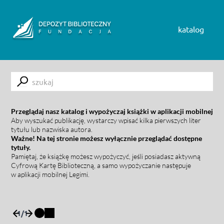
Skip to content
katalog
Submit
Przeglądaj nasz katalog i wypożyczaj książki w aplikacji mobilnej
Aby wyszukać publikację, wystarczy wpisać kilka pierwszych liter
tytułu lub nazwiska autora.
Ważne! Na tej stronie możesz wyłącznie przeglądać dostępne
tytuły.
Pamiętaj, że książkę możesz wypożyczyć, jeśli posiadasz aktywną
Cyfrową Kartę Biblioteczną, a samo wypożyczanie następuje
w aplikacji mobilnej Legimi.
1
/
1