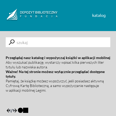
Skip to content
katalog
Submit
Przeglądaj nasz katalog i wypożyczaj książki w aplikacji mobilnej
Aby wyszukać publikację, wystarczy wpisać kilka pierwszych liter
tytułu lub nazwiska autora.
Ważne! Na tej stronie możesz wyłącznie przeglądać dostępne
tytuły.
Pamiętaj, że książkę możesz wypożyczyć, jeśli posiadasz aktywną
Cyfrową Kartę Biblioteczną, a samo wypożyczanie następuje
w aplikacji mobilnej Legimi.
1
/
1