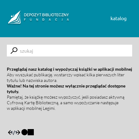
Skip to content
katalog
Submit
Przeglądaj nasz katalog i wypożyczaj książki w aplikacji mobilnej
Aby wyszukać publikację, wystarczy wpisać kilka pierwszych liter
tytułu lub nazwiska autora.
Ważne! Na tej stronie możesz wyłącznie przeglądać dostępne
tytuły.
Pamiętaj, że książkę możesz wypożyczyć, jeśli posiadasz aktywną
Cyfrową Kartę Biblioteczną, a samo wypożyczanie następuje
w aplikacji mobilnej Legimi.
1
/
1