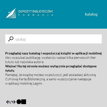
Skip to content
katalog
Submit
Przeglądaj nasz katalog i wypożyczaj książki w aplikacji mobilnej
Aby wyszukać publikację, wystarczy wpisać kilka pierwszych liter
tytułu lub nazwiska autora.
Ważne! Na tej stronie możesz wyłącznie przeglądać dostępne
tytuły.
Pamiętaj, że książkę możesz wypożyczyć, jeśli posiadasz aktywną
Cyfrową Kartę Biblioteczną, a samo wypożyczanie następuje
w aplikacji mobilnej Legimi.
1
/
1