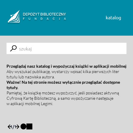
Skip to content
katalog
Submit
Przeglądaj nasz katalog i wypożyczaj książki w aplikacji mobilnej
Aby wyszukać publikację, wystarczy wpisać kilka pierwszych liter
tytułu lub nazwiska autora.
Ważne! Na tej stronie możesz wyłącznie przeglądać dostępne
tytuły.
Pamiętaj, że książkę możesz wypożyczyć, jeśli posiadasz aktywną
Cyfrową Kartę Biblioteczną, a samo wypożyczanie następuje
w aplikacji mobilnej Legimi.
1
/
1