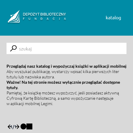
Skip to content
katalog
Submit
Przeglądaj nasz katalog i wypożyczaj książki w aplikacji mobilnej
Aby wyszukać publikację, wystarczy wpisać kilka pierwszych liter
tytułu lub nazwiska autora.
Ważne! Na tej stronie możesz wyłącznie przeglądać dostępne
tytuły.
Pamiętaj, że książkę możesz wypożyczyć, jeśli posiadasz aktywną
Cyfrową Kartę Biblioteczną, a samo wypożyczanie następuje
w aplikacji mobilnej Legimi.
1
/
1