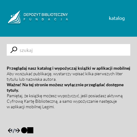
Skip to content
katalog
Submit
Przeglądaj nasz katalog i wypożyczaj książki w aplikacji mobilnej
Aby wyszukać publikację, wystarczy wpisać kilka pierwszych liter
tytułu lub nazwiska autora.
Ważne! Na tej stronie możesz wyłącznie przeglądać dostępne
tytuły.
Pamiętaj, że książkę możesz wypożyczyć, jeśli posiadasz aktywną
Cyfrową Kartę Biblioteczną, a samo wypożyczanie następuje
w aplikacji mobilnej Legimi.
1
/
1