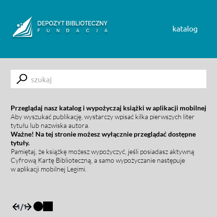
Skip to content
katalog
Submit
Przeglądaj nasz katalog i wypożyczaj książki w aplikacji mobilnej
Aby wyszukać publikację, wystarczy wpisać kilka pierwszych liter
tytułu lub nazwiska autora.
Ważne! Na tej stronie możesz wyłącznie przeglądać dostępne
tytuły.
Pamiętaj, że książkę możesz wypożyczyć, jeśli posiadasz aktywną
Cyfrową Kartę Biblioteczną, a samo wypożyczanie następuje
w aplikacji mobilnej Legimi.
1
/
1