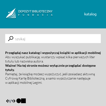
Skip to content
katalog
Submit
Przeglądaj nasz katalog i wypożyczaj książki w aplikacji mobilnej
Aby wyszukać publikację, wystarczy wpisać kilka pierwszych liter
tytułu lub nazwiska autora.
Ważne! Na tej stronie możesz wyłącznie przeglądać dostępne
tytuły.
Pamiętaj, że książkę możesz wypożyczyć, jeśli posiadasz aktywną
Cyfrową Kartę Biblioteczną, a samo wypożyczanie następuje
w aplikacji mobilnej Legimi.
1
/
1