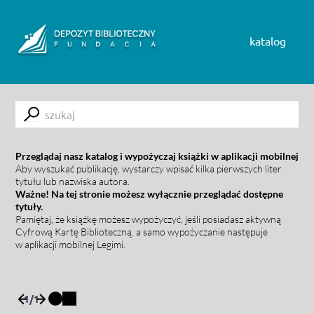
Skip to content
katalog
Submit
Przeglądaj nasz katalog i wypożyczaj książki w aplikacji mobilnej
Aby wyszukać publikację, wystarczy wpisać kilka pierwszych liter
tytułu lub nazwiska autora.
Ważne! Na tej stronie możesz wyłącznie przeglądać dostępne
tytuły.
Pamiętaj, że książkę możesz wypożyczyć, jeśli posiadasz aktywną
Cyfrową Kartę Biblioteczną, a samo wypożyczanie następuje
w aplikacji mobilnej Legimi.
1
/
1