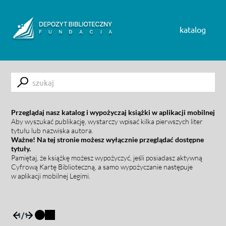
Skip to content
katalog
Submit
Przeglądaj nasz katalog i wypożyczaj książki w aplikacji mobilnej
Aby wyszukać publikację, wystarczy wpisać kilka pierwszych liter
tytułu lub nazwiska autora.
Ważne! Na tej stronie możesz wyłącznie przeglądać dostępne
tytuły.
Pamiętaj, że książkę możesz wypożyczyć, jeśli posiadasz aktywną
Cyfrową Kartę Biblioteczną, a samo wypożyczanie następuje
w aplikacji mobilnej Legimi.
1
/
1